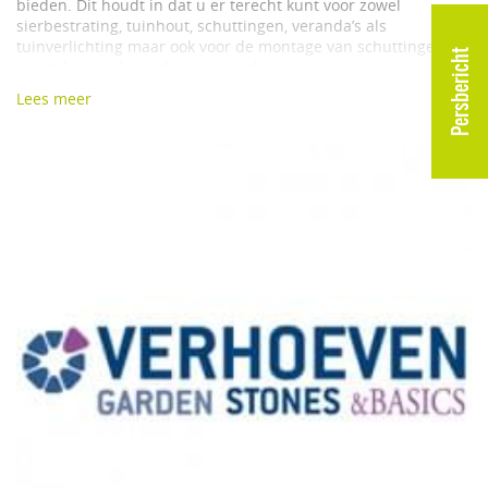
bieden. Dit houdt in dat u er terecht kunt voor zowel
sierbestrating, tuinhout, schuttingen, veranda’s als
tuinverlichting maar ook voor de montage van schuttingen,
Persbericht
veranda’s en de verdere tuinaanleg.
Lees meer
Verhoeven Garden Stones & Basics probeert zich verder te
profileren door voorop te lopen op het gebied van noviteiten.
Zo vindt u er meer dan 100 verschillende soorten
keramiektegels, ook verwerkt in de ruim opgezette showtuin.
Maar ook in aluminium en WPC composiet schuttingen is het
aanbod enorm. Dit uiteraard naast het reeds bekende
aanbod van houten schuttingen, natuursteen en
sierbestrating.