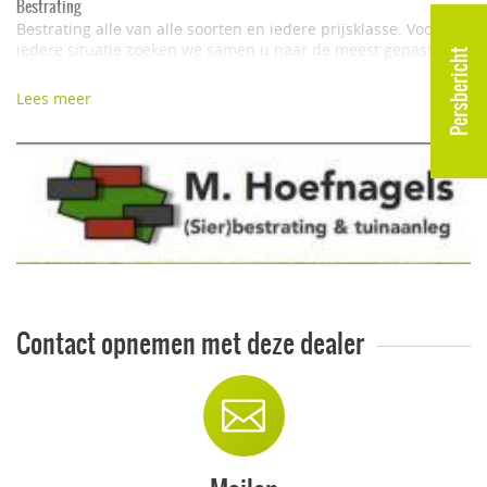
Bestrating
Bestrating alle van alle soorten en iedere prijsklasse. Voor
iedere situatie zoeken we samen u naar de meest gepaste
Persbericht
oplossing
Lees meer
Tuinhout
Van tuinhuis tot overkapping en van schutting tot poort!
Maatwerk voor iedere tuin of terras. In onze showroom vindt
u genoeg voorbeelden ter inspiratie.
Tuinaanleg
Naast bestrating en tuinaanleg bieden wij ook grondwerk
diensten. Van voegwerk voor terrastegels tot
afwateringinstallaties of het leggen van kunstgras of
graszoden.
Contact opnemen met deze dealer