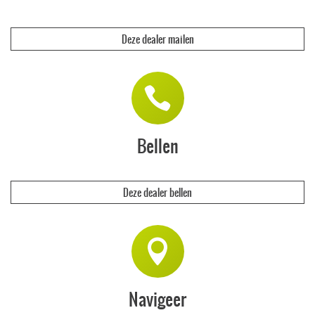
Tuinen
In afstemming met een hovenier leveren we niet alleen de
Deze dealer mailen
mooiste materialen, maar leggen deze ook samen aan.
Grondwerk
We zijn dé specialist voor riolering, inﬁltratie,
graafwerkzaamheden, kabels en leidingen.
Containerverhuur
Bellen
Ga je zelf aan de slag?
We leveren containers en voeren het afval ook nog voor je af.
Klaar om samen te starten?
Deze dealer bellen
Plan een afspraak met Ilse of Johnny in onze showtuin in
Geffen
en deel meteen je ideeën en plannen met ons.
Bel ons of maak eenvoudig een afspraak via onze website:
www.hurkbuitenprojecten.nl
Navigeer