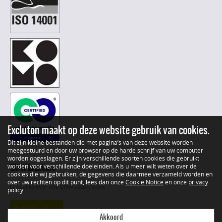
Excluton maakt op deze website gebruik van cookies.
Dit zijn kleine bestanden die met pagina’s van deze website worden
meegestuurd en door uw browser op de harde schrijf van uw computer
worden opgeslagen. Er zijn verschillende soorten cookies die gebruikt
GWW brochure
worden voor verschillende doeleinden. Als u meer wilt weten over de
cookies die wij gebruiken, de gegevens die daarmee verzameld worden en
over uw rechten op dit punt, lees dan onze
Cookie Notice
en onze
privacy
Lees alles over ons GWW assortiment
policy
.
Bekijk brochure
Akkoord