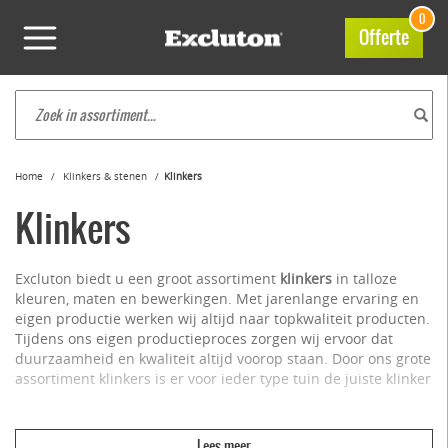
0
Offerte
Home
Klinkers & stenen
Klinkers
Klinkers
Excluton biedt u een groot assortiment
klinkers
in talloze
kleuren, maten en bewerkingen. Met jarenlange ervaring en
eigen productie werken wij altijd naar topkwaliteit producten.
Tijdens ons eigen productieproces zorgen wij ervoor dat
duurzaamheid en kwaliteit altijd voorop staan. Door ons grote
assortiment klinkers is er voor ieder type tuin de juiste klinker
beschikbaar, zoals:
Dikformaat