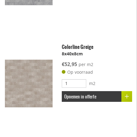
Colorline Greige
8x40x8cm
€52,95
per m2
Op voorraad
m2
Opnemen in offerte